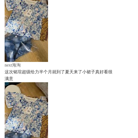
next海淘
这次铭瑄超级给力半个月就到了夏天来了小裙子真好看很
满意