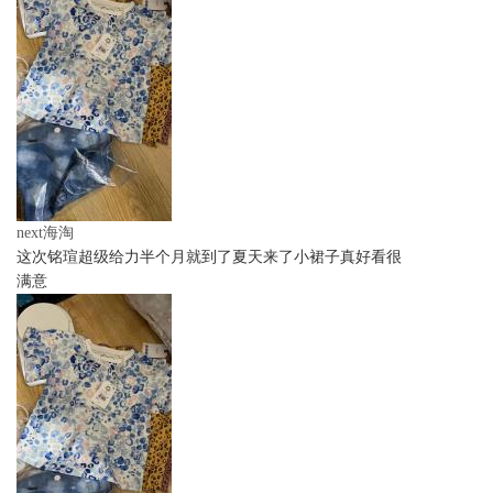
next海淘
这次铭瑄超级给力半个月就到了夏天来了小裙子真好看很
满意