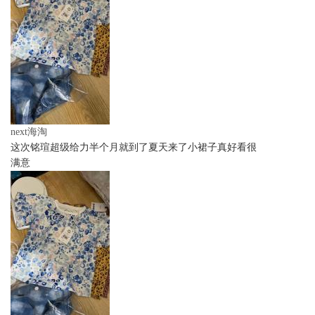
next海淘
这次铭瑄超级给力半个月就到了夏天来了小裙子真好看很
满意