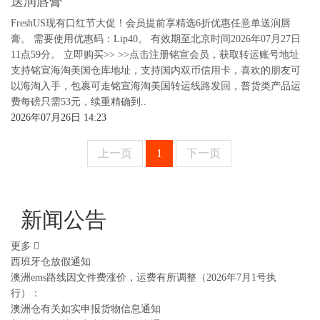
送润唇膏
FreshUS现有口红节大促！会员提前享精选6折优惠任意单送润唇
膏。 需要使用优惠码：Lip40。 有效期至北京时间2026年07月27日
11点59分。 立即购买>> >>点击注册铭宣会员，获取转运账号地址
支持铭宣海淘美国仓库地址，支持国内双币信用卡，喜欢的朋友可
以海淘入手，包裹可走铭宣海淘美国转运线路发回，普货类产品运
费每磅只需53元，续重精确到..
2026年07月26日 14:23
上一页
1
下一页
新闻公告
更多
西班牙仓放假通知
澳洲ems路线因文件费涨价，运费有所调整（2026年7月1号执
行）：
澳洲仓有关如实申报货物信息通知