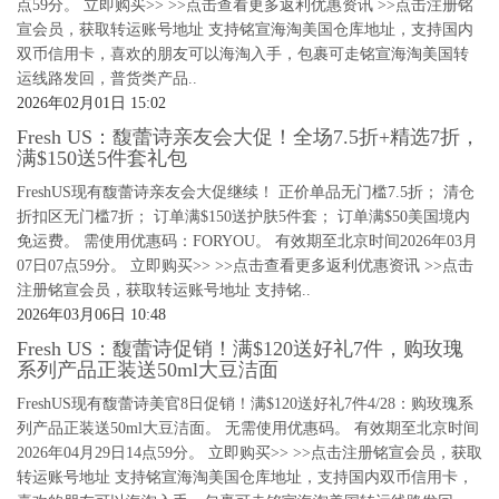
点59分。 立即购买>> >>点击查看更多返利优惠资讯 >>点击注册铭
宣会员，获取转运账号地址 支持铭宣海淘美国仓库地址，支持国内
双币信用卡，喜欢的朋友可以海淘入手，包裹可走铭宣海淘美国转
运线路发回，普货类产品..
2026年02月01日 15:02
Fresh US：馥蕾诗亲友会大促！全场7.5折+精选7折，
满$150送5件套礼包
FreshUS现有馥蕾诗亲友会大促继续！ 正价单品无门槛7.5折； 清仓
折扣区无门槛7折； 订单满$150送护肤5件套； 订单满$50美国境内
免运费。 需使用优惠码：FORYOU。 有效期至北京时间2026年03月
07日07点59分。 立即购买>> >>点击查看更多返利优惠资讯 >>点击
注册铭宣会员，获取转运账号地址 支持铭..
2026年03月06日 10:48
Fresh US：馥蕾诗促销！满$120送好礼7件，购玫瑰
系列产品正装送50ml大豆洁面
FreshUS现有馥蕾诗美官8日促销！满$120送好礼7件4/28：购玫瑰系
列产品正装送50ml大豆洁面。 无需使用优惠码。 有效期至北京时间
2026年04月29日14点59分。 立即购买>> >>点击注册铭宣会员，获取
转运账号地址 支持铭宣海淘美国仓库地址，支持国内双币信用卡，