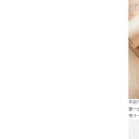
手把
第一
书？