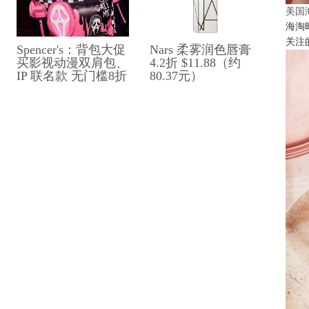
美国
海淘
关注
Spencer's：背包大促
Nars 柔雾润色唇膏
买影视动漫双肩包、​​
4.2折 $11.88（约
IP 联名款 无门槛8折
80.37元）