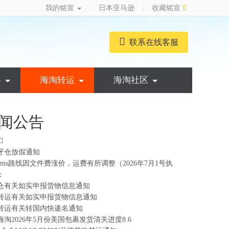
我的铭宣
日本亚马逊
收藏铭宣
|
|
联系在线客服
略
海淘转运
海淘社区
闻公告
牙仓放假通知
ems路线因文件费涨价，运费有所调整（2026年7月1号执
：
仓有关如实申报货物信息通知
转运有关如实申报货物信息通知
转运有关转国内快递名通知
海淘2026年5月份美国包裹发货清关进度8.6