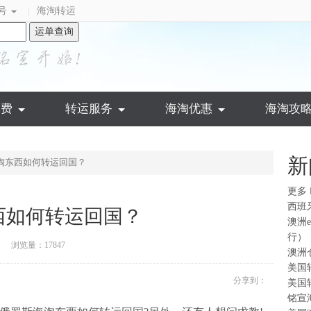
号
海淘转运
|
运单查询
运费
转运服务
海淘优惠
海淘攻
新
淘东西如何转运回国？
更多
西班
西如何转运回国？
澳洲
行）
浏览量：17847
澳洲
美国
分享到：
美国
铭宣