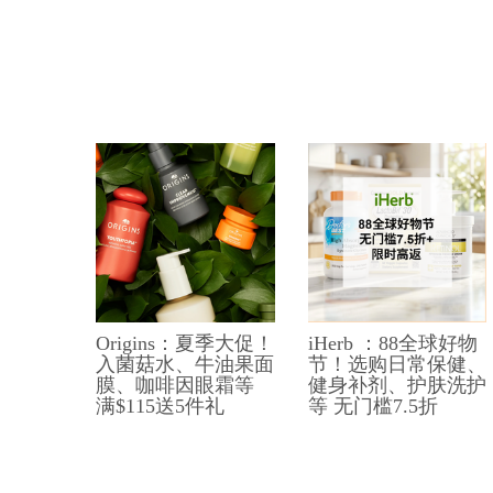
Origins：夏季大促！
iHerb ：88全球好物
入菌菇水、牛油果面
节！选购日常保健、
膜、咖啡因眼霜等
健身补剂、护肤洗护
满$115送5件礼
等 无门槛7.5折