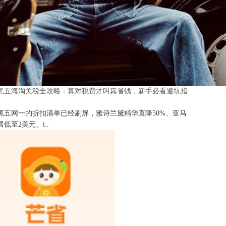
25黑五海淘关税全攻略：算对税费才叫真省钱，新手必看避坑指
25黑五网一的折扣清单已经刷屏，雅诗兰黛精华直降50%、亚马
低至2美元、i..