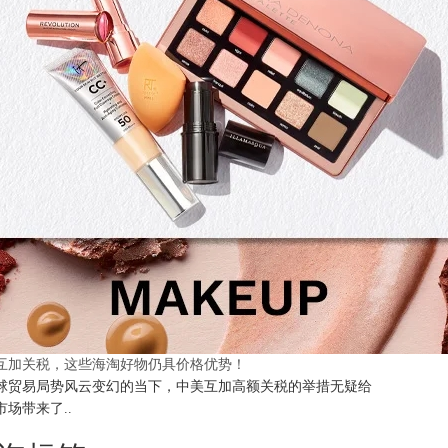
互加关税，这些海淘好物仍具价格优势！
球贸易局势风云变幻的当下，中美互加高额关税的举措无疑给
市场带来了..